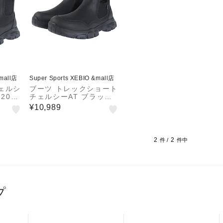
&mall店
Super Sports XEBIO &mall店
ェルシ
ブーツ トレックショート
201
チェルシーAT ブラック
ルシュー
SK-216 Black ショート
¥10,989
ツ 軽
丈 サイドゴアブーツ 軽
臭 ウィ
量 タウン 抗菌 防臭 ウィ
ンター 雪
2
2
件 /
件中
プ