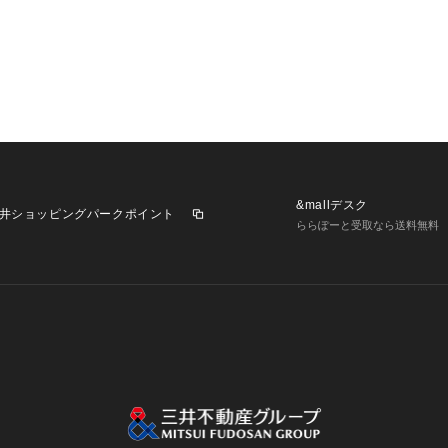
&mallデスク
井ショッピングパークポイント
ららぽーと受取なら送料無料
業施設一覧
三井不動産が展開する商業施設への出店をご検討の方へ
意
個人情報保護方針
個人情報の取り扱いについて
利用者情