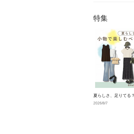
特集
夏らしさ、足りてる
ーデ4選
2026/8/7