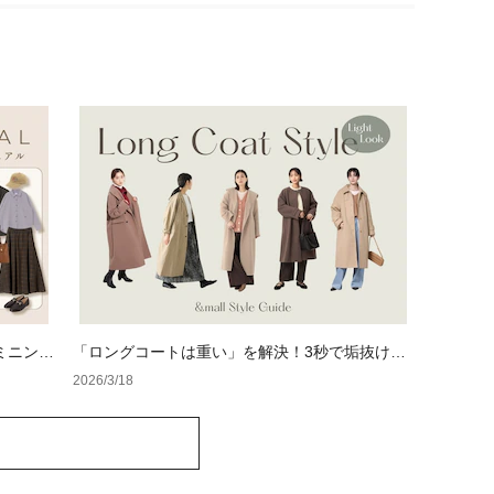
ミニンカ
「ロングコートは重い」を解決！3秒で垢抜け
る、大人のための「軽やか見え」着こなし術
2026/3/18