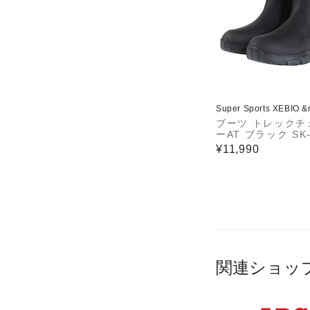
Super Sports XEBIO 
ブーツ トレックチ
ーAT ブラック SK-
Black カジュア
¥11,990
ズ サイドゴアブー
量 タウン 抗菌 防
ンター 雪
関連ショッ