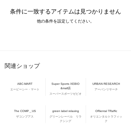
条件に一致するアイテムは見つかりません
他の条件を設定してください。
関連ショップ
ABC-MART
Super Sports XEBIO
URBAN RESEARCH
&mall店
エービーシー・マート
アーバンリサーチ
スーパースポーツゼビオ
The COMP＿US
green label relaxing
ORiental TRaffic
ザコンプアス
グリーンレーベル リラ
オリエンタルトラフィッ
クシング
ク