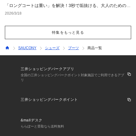
「ロングコートは重い」を解決！3秒で垢抜ける、大人のための
「軽やか見え」着こなし術
2026/3/18
特集をもっと見る
SAUCONY
シューズ
ブーツ
商品一覧
三井ショッピングパークアプリ
全国の三井ショッピングパークポイント対象施設でご利用できるアプ
リ
三井ショッピングパークポイント
&mallデスク
ららぽーと受取なら送料無料