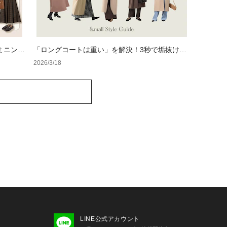
ミニンカ
「ロングコートは重い」を解決！3秒で垢抜け
る、大人のための「軽やか見え」着こなし術
2026/3/18
LINE公式アカウント