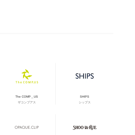
The COMP＿US
SHIPS
ザコンプアス
シップス