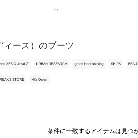
ディース）のブーツ
orts XEBIO &mall店
URBAN RESEARCH
green label relaxing
SHIPS
BEAU
REAK'S STORE
Mila Owen
条件に一致するアイテムは見つ