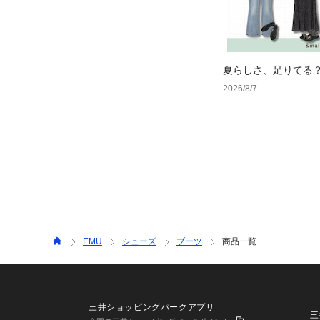
夏らしさ、足りてる
ーデ4選
2026/8/7
EMU
シューズ
ブーツ
商品一覧
三井ショッピングパークアプリ
三