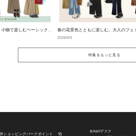
？小物で楽しむベーシックコ
春の花景色とともに楽しむ。大人のフェ
ジュアル
2026/4/3
特集をもっと見る
&mallデスク
井ショッピングパークポイント