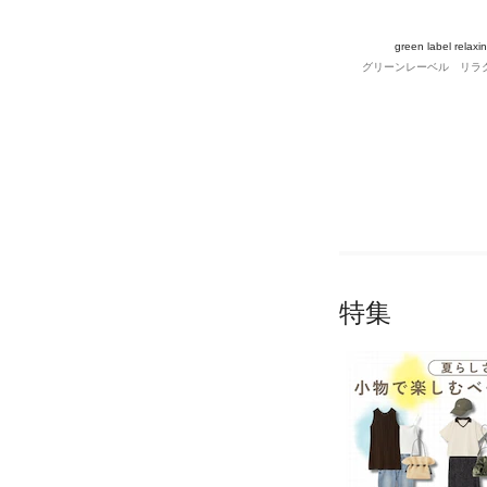
green label relaxi
グリーンレーベル リラ
特集