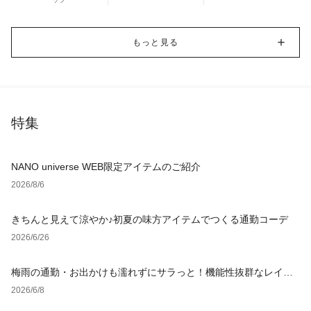
もっと見る
特集
NANO universe WEB限定アイテムのご紹介
2026/8/6
きちんと見えて涼やか♪初夏の味方アイテムでつくる通勤コーデ
2026/6/26
梅雨の通勤・お出かけも濡れずにサラっと！機能性抜群なレイン
グッズ
2026/6/8