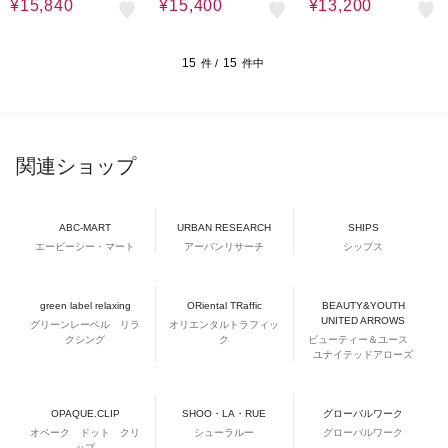
¥15,840
¥15,400
¥13,200
15
15
件 /
件中
関連ショップ
ABC-MART
URBAN RESEARCH
SHIPS
エービーシー・マート
アーバンリサーチ
シップス
green label relaxing
ORiental TRaffic
BEAUTY&YOUTH
UNITED ARROWS
グリーンレーベル リラ
オリエンタルトラフィッ
クシング
ク
ビューティー＆ユース
ユナイテッドアローズ
OPAQUE.CLIP
SHOO・LA・RUE
グローバルワーク
オペーク ドット クリ
シューラルー
グローバルワーク
ップ