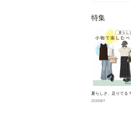
特集
夏らしさ、足りてる
ーデ4選
2026/8/7