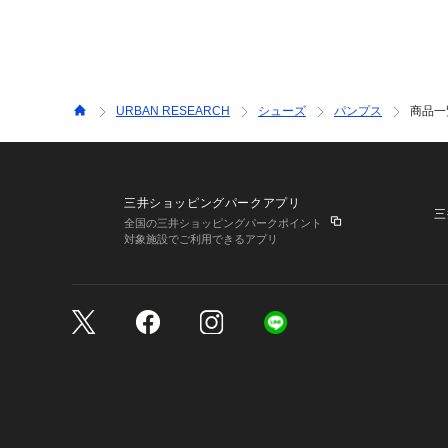
URBAN RESEARCH
シューズ
パンプス
商品一
三井ショッピングパークアプリ
三
全国の三井ショッピングパークポイント
対象施設でご利用できるアプリ
三井不動産が展開する商
サイトのご利用上の注