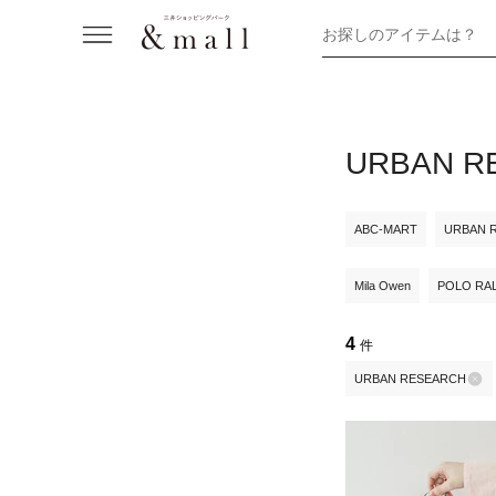
お探しのアイテムは？
URBAN
ABC-MART
URBAN 
Mila Owen
POLO RA
4
件
URBAN RESEARCH