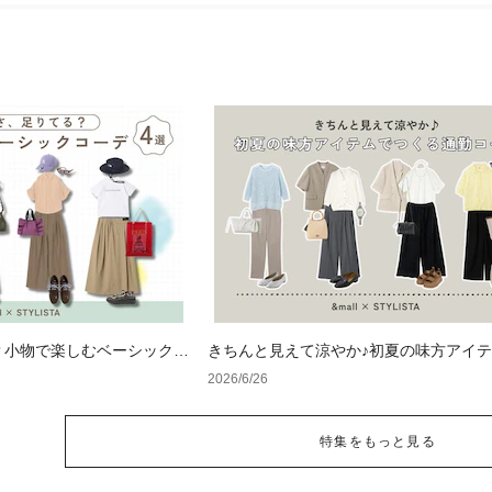
？小物で楽しむベーシックコ
きちんと見えて涼やか♪初夏の味方アイ
くる通勤コーデ
2026/6/26
特集をもっと見る