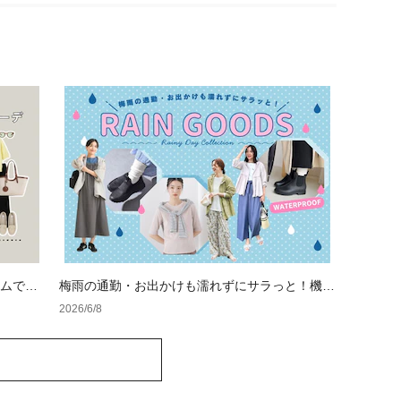
テムでつ
梅雨の通勤・お出かけも濡れずにサラっと！機能
性抜群なレイングッズ
2026/6/8