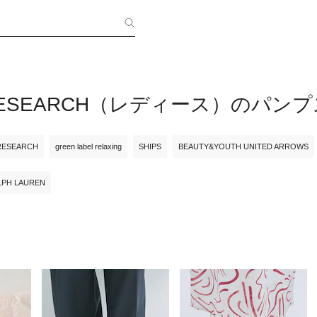
 RESEARCH（レディース）のパンプ
RESEARCH
green label relaxing
SHIPS
BEAUTY&YOUTH UNITED ARROWS
LPH LAUREN