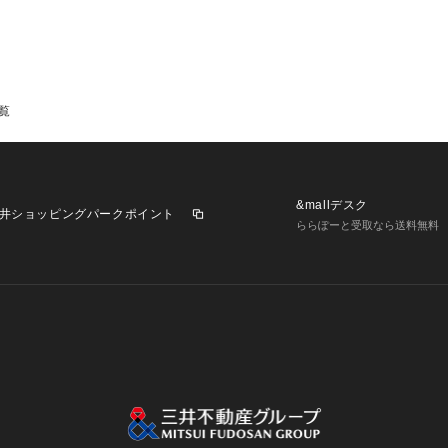
覧
&mallデスク
井ショッピングパークポイント
ららぽーと受取なら送料無料
業施設一覧
三井不動産が展開する商業施設への出店をご検討の方へ
意
個人情報保護方針
個人情報の取り扱いについて
利用者情