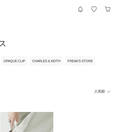
ス
OPAQUE.CLIP
CHARLES & KEITH
FREAK'S STORE
人気順