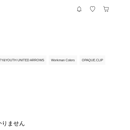
TY&YOUTH UNITED ARROWS
Workman Colors
OPAQUE.CLIP
かりません