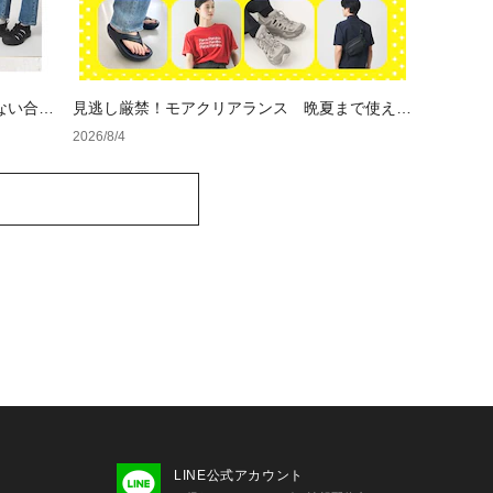
ない合わ
見逃し厳禁！モアクリアランス 晩夏まで使える
セールアイテム
2026/8/4
LINE公式アカウント