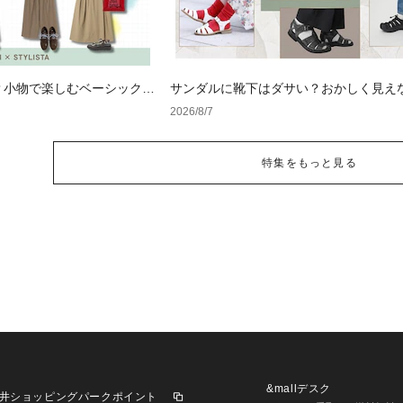
？小物で楽しむベーシックコ
サンダルに靴下はダサい？おかしく見え
せ方の黄金法則と男女別おすすめコーデ
2026/8/7
特集をもっと見る
&mallデスク
井ショッピングパークポイント