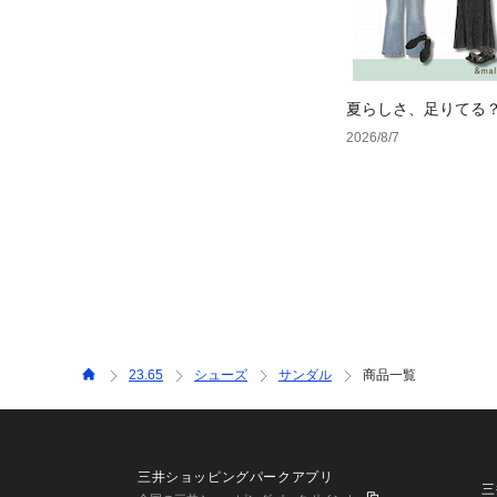
夏らしさ、足りてる
ーデ4選
2026/8/7
23.65
シューズ
サンダル
商品一覧
三井ショッピングパークアプリ
三