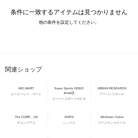
条件に一致するアイテムは見つかりません
他の条件を設定してください。
関連ショップ
ABC-MART
Super Sports XEBIO
URBAN RESEARCH
&mall店
エービーシー・マート
アーバンリサーチ
スーパースポーツゼビオ
The COMP＿US
SHIPS
Workman Colors
ザコンプアス
シップス
ワークマンカラーズ