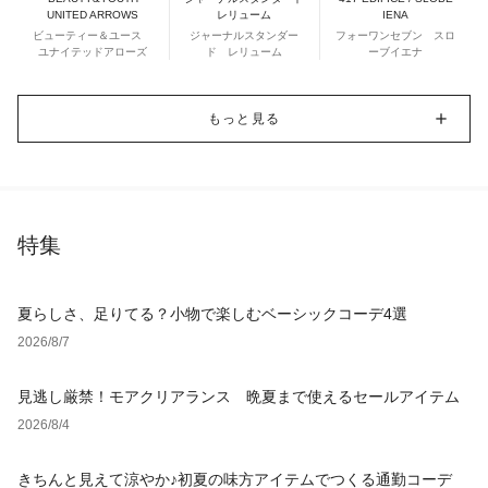
UNITED ARROWS
レリューム
IENA
ビューティー＆ユース
ジャーナルスタンダー
フォーワンセブン スロ
ユナイテッドアローズ
ド レリューム
ーブイエナ
もっと見る
特集
夏らしさ、足りてる？小物で楽しむベーシックコーデ4選
2026/8/7
見逃し厳禁！モアクリアランス 晩夏まで使えるセールアイテム
2026/8/4
きちんと見えて涼やか♪初夏の味方アイテムでつくる通勤コーデ