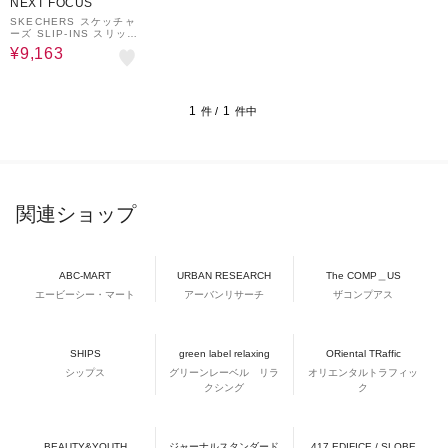
NEXT FOCUS
SKECHERS スケッチャ
ーズ SLIP-INS スリップ
インズ キャスウェル フ
¥9,163
ラントーネ 205169 BL
K COG
1
1
件 /
件中
関連ショップ
ABC-MART
URBAN RESEARCH
The COMP＿US
エービーシー・マート
アーバンリサーチ
ザコンプアス
SHIPS
green label relaxing
ORiental TRaffic
シップス
グリーンレーベル リラ
オリエンタルトラフィッ
クシング
ク
BEAUTY&YOUTH
ジャーナルスタンダード
417 EDIFICE / SLOBE