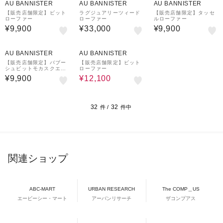
AU BANNISTER
AU BANNISTER
AU BANNISTER
【販売店舗限定】ビット
ラグジュアリーツィード
【販売店舗限定】タッセ
ローファー
ローファー
ルローファー
¥9,900
¥33,000
¥9,900
21%OFF
AU BANNISTER
AU BANNISTER
【販売店舗限定】バブー
【販売店舗限定】ビット
シュビットモカスクエア
ローファー
トゥローファー
¥9,900
¥12,100
32
32
件 /
件中
関連ショップ
ABC-MART
URBAN RESEARCH
The COMP＿US
エービーシー・マート
アーバンリサーチ
ザコンプアス