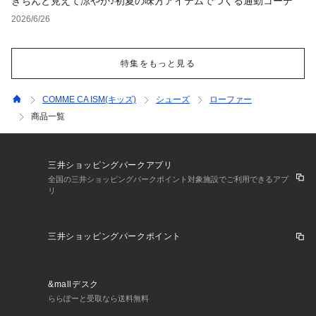
きちんと見えて涼やか♪初夏の味方アイテムでつくる通勤コーデ
2026/6/26
特集をもっと見る
COMME CA ISM(キッズ)
シューズ
ローファー
商品一覧
三井ショッピングパークアプリ
全国の三井ショッピングパークポイント対象施設でご利用できるアプ
リ
三井ショッピングパークポイント
&mallデスク
ららぽーと受取なら送料無料