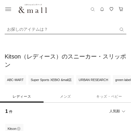
お探しのアイテムは？
Kitson（レディース）のスニーカー・スリッポ
ン
ABC-MART
Super Sports XEBIO &mall店
URBAN RESEARCH
green label
レディース
メンズ
キッズ・ベビー
1
人気順
件
Kitson