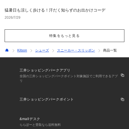
猛暑日も涼しく歩ける！汗だく知らずのお出かけコーデ
2026/7/29
特集をもっと見る
Kitson
シューズ
スニーカー・スリッポン
商品一覧
三井ショッピングパークアプリ
全国の三井ショッピングパークポイント対象施設でご利用できるアプ
リ
三井ショッピングパークポイント
&mallデスク
ららぽーと受取なら送料無料