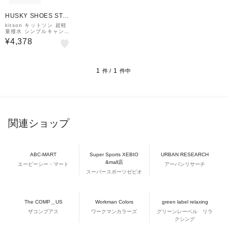
HUSKY SHOES STO
RE
kitson キットソン 超軽
量撥水 シンプルキャンバ
スローテクスリッポン
¥4,378
1
1
件 /
件中
関連ショップ
ABC-MART
Super Sports XEBIO
URBAN RESEARCH
&mall店
エービーシー・マート
アーバンリサーチ
スーパースポーツゼビオ
The COMP＿US
Workman Colors
green label relaxing
ザコンプアス
ワークマンカラーズ
グリーンレーベル リラ
クシング