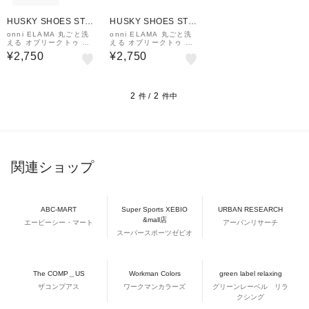
HUSKY SHOES STO
HUSKY SHOES STO
RE
RE
onni ELAMA 丸ごと洗
onni ELAMA 丸ごと洗
える オブリークトゥ ス
える オブリークトゥ ス
ニーカー
ニーカー
¥2,750
¥2,750
2
2
件 /
件中
関連ショップ
ABC-MART
Super Sports XEBIO
URBAN RESEARCH
&mall店
エービーシー・マート
アーバンリサーチ
スーパースポーツゼビオ
The COMP＿US
Workman Colors
green label relaxing
ザコンプアス
ワークマンカラーズ
グリーンレーベル リラ
クシング