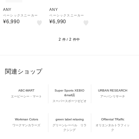
ANY
ANY
ベーシックスニーカー
ベーシックスニーカー
¥6,990
¥6,990
2
2
件 /
件中
関連ショップ
ABC-MART
Super Sports XEBIO
URBAN RESEARCH
&mall店
エービーシー・マート
アーバンリサーチ
スーパースポーツゼビオ
Workman Colors
green label relaxing
ORiental TRaffic
ワークマンカラーズ
グリーンレーベル リラ
オリエンタルトラフィッ
クシング
ク