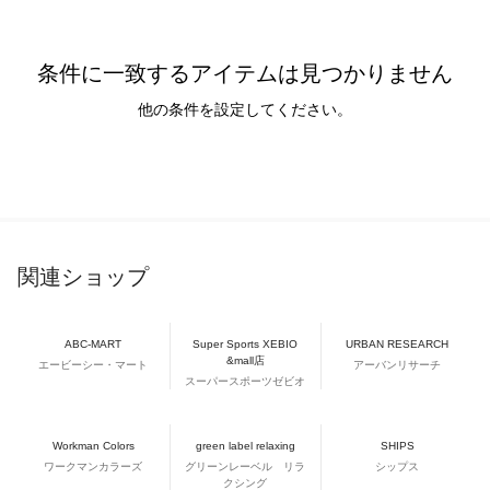
条件に一致するアイテムは見つかりません
他の条件を設定してください。
関連ショップ
ABC-MART
Super Sports XEBIO
URBAN RESEARCH
&mall店
エービーシー・マート
アーバンリサーチ
スーパースポーツゼビオ
Workman Colors
green label relaxing
SHIPS
ワークマンカラーズ
グリーンレーベル リラ
シップス
クシング