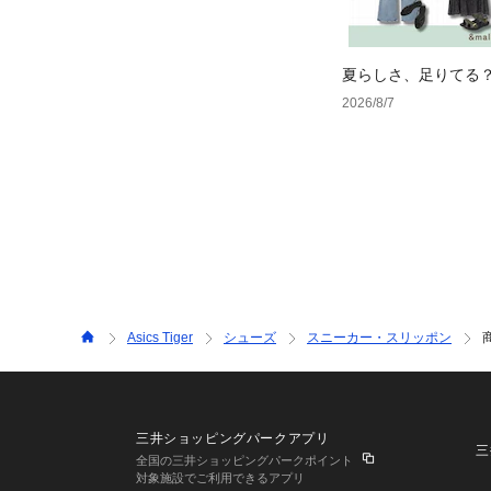
夏らしさ、足りてる
ーデ4選
2026/8/7
Asics Tiger
シューズ
スニーカー・スリッポン
三井ショッピングパークアプリ
三
全国の三井ショッピングパークポイント
対象施設でご利用できるアプリ