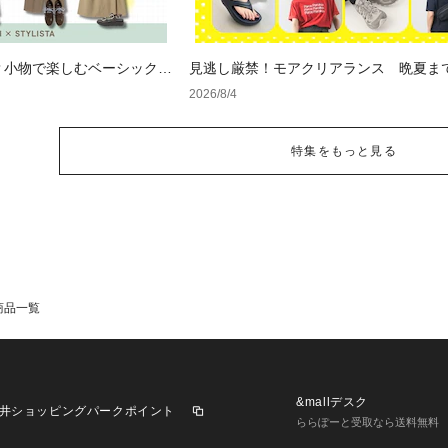
？小物で楽しむベーシックコ
見逃し厳禁！モアクリアランス 晩夏ま
セールアイテム
2026/8/4
特集をもっと見る
商品一覧
&mallデスク
井ショッピングパークポイント
ららぽーと受取なら送料無料