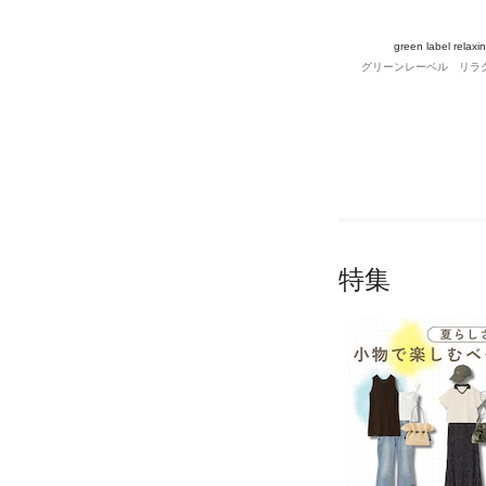
green label relaxi
グリーンレーベル リラ
特集