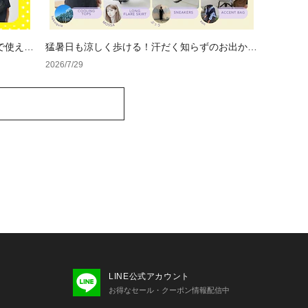
で使える
猛暑日も涼しく歩ける！汗だく知らずのお出かけ
コーデ
2026/7/29
LINE公式アカウント
お得なセール・クーポン情報配信中