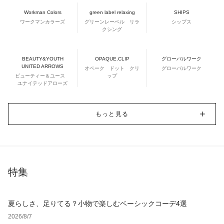
Workman Colors
green label relaxing
SHIPS
ワークマンカラーズ
グリーンレーベル リラ
シップス
クシング
BEAUTY&YOUTH
OPAQUE.CLIP
グローバルワーク
UNITED ARROWS
オペーク ドット クリ
グローバルワーク
ビューティー＆ユース
ップ
ユナイテッドアローズ
もっと見る
特集
夏らしさ、足りてる？小物で楽しむベーシックコーデ4選
2026/8/7