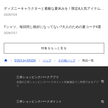
ディズニーキャラクターと素敵な夏休みを！限定&人気アイテム特
集
2026/7/24
Tシャツ、毎回同じ格好になってない?大人のための夏コーデ4選
2026/7/17
特集をもっと見る
EVEX by KRIZIA
バッグ
その他バッグ
商品一覧
三井ショッピングパークアプリ
全国の三井ショッピングパークポイント対象施設でご利用できるアプ
リ
三井ショッピングパークポイント