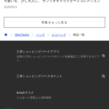
可愛いを、少し大人に。 サンリオキャラクターズコレクション
2026/5/21
特集をもっと見る
OberTashe
バッグ
エコバッグ
商品一覧
三井ショッピングパークアプリ
全国の三井ショッピングパークポイント対象施設でご利用できるアプ
リ
三井ショッピングパークポイント
&mallデスク
ららぽーと受取なら送料無料