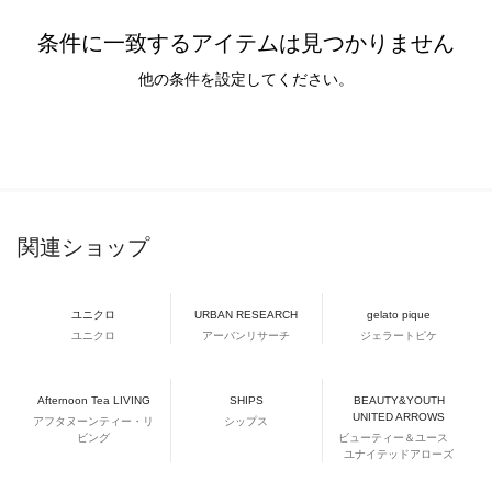
条件に一致するアイテムは見つかりません
他の条件を設定してください。
関連ショップ
ユニクロ
URBAN RESEARCH
gelato pique
ユニクロ
アーバンリサーチ
ジェラートピケ
Afternoon Tea LIVING
SHIPS
BEAUTY&YOUTH
UNITED ARROWS
アフタヌーンティー・リ
シップス
ビング
ビューティー＆ユース
ユナイテッドアローズ