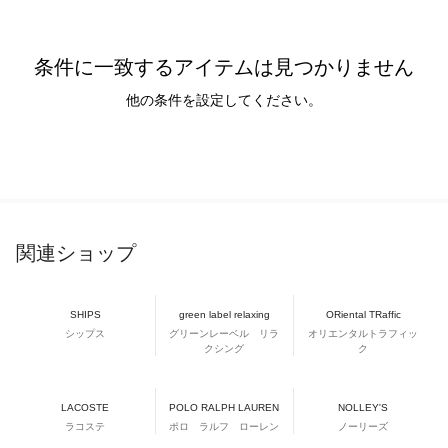
条件に一致するアイテムは見つかりません
他の条件を設定してください。
関連ショップ
SHIPS
green label relaxing
ORiental TRaffic
シップス
グリーンレーベル リラ
オリエンタルトラフィッ
クシング
ク
LACOSTE
POLO RALPH LAUREN
NOLLEY'S
ラコステ
ポロ ラルフ ローレン
ノーリーズ