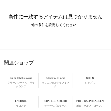
条件に一致するアイテムは見つかりません
他の条件を設定してください。
関連ショップ
green label relaxing
ORiental TRaffic
SHIPS
グリーンレーベル リラ
オリエンタルトラフィッ
シップス
クシング
ク
LACOSTE
CHARLES & KEITH
POLO RALPH LAUREN
ラコステ
チャールズ＆キース
ポロ ラルフ ローレン