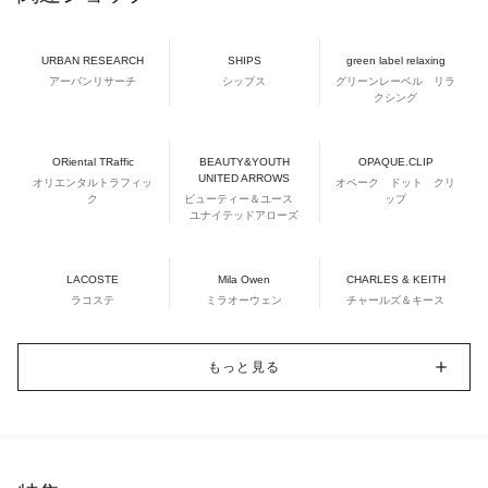
URBAN RESEARCH
SHIPS
green label relaxing
アーバンリサーチ
シップス
グリーンレーベル リラ
クシング
ORiental TRaffic
BEAUTY&YOUTH
OPAQUE.CLIP
UNITED ARROWS
オリエンタルトラフィッ
オペーク ドット クリ
ク
ビューティー＆ユース
ップ
ユナイテッドアローズ
LACOSTE
Mila Owen
CHARLES & KEITH
ラコステ
ミラオーウェン
チャールズ＆キース
もっと見る