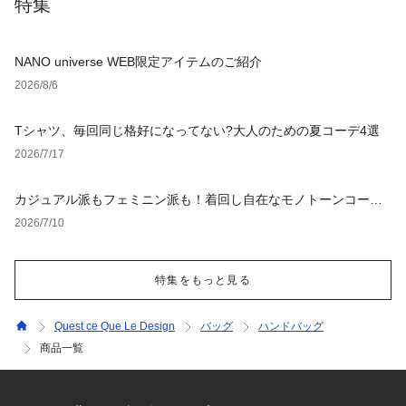
特集
NANO universe WEB限定アイテムのご紹介
2026/8/6
Tシャツ、毎回同じ格好になってない?大人のための夏コーデ4選
2026/7/17
カジュアル派もフェミニン派も！着回し自在なモノトーンコーデ4
選
2026/7/10
特集をもっと見る
Quest ce Que Le Design
バッグ
ハンドバッグ
商品一覧