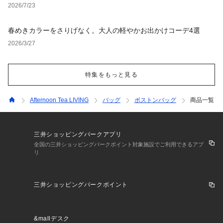
2026/7/23
春めきカラーをさりげなく。大人の軽やかお出かけコーデ4選
2026/3/27
特集をもっと見る
Afternoon Tea LIVING
バッグ
ボストンバッグ
商品一覧
三井ショッピングパークアプリ
全国の三井ショッピングパークポイント対象施設でご利用できるアプ
リ
三井ショッピングパークポイント
&mallデスク