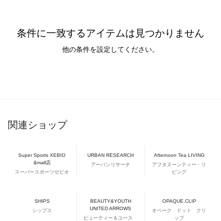
条件に一致するアイテムは見つかりません
他の条件を設定してください。
関連ショップ
Super Sports XEBIO
URBAN RESEARCH
Afternoon Tea LIVING
&mall店
アーバンリサーチ
アフタヌーンティー・リ
スーパースポーツゼビオ
ビング
SHIPS
BEAUTY&YOUTH
OPAQUE.CLIP
UNITED ARROWS
シップス
オペーク ドット クリ
ビューティー＆ユース
ップ