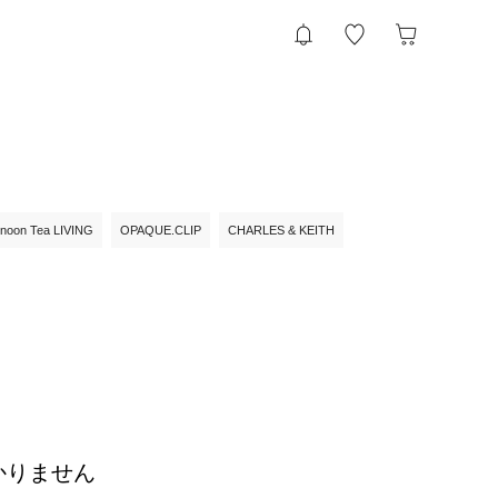
rnoon Tea LIVING
OPAQUE.CLIP
CHARLES & KEITH
かりません