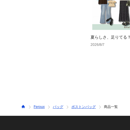
夏らしさ、足りてる
ーデ4選
2026/8/7
Feroux
バッグ
ボストンバッグ
商品一覧