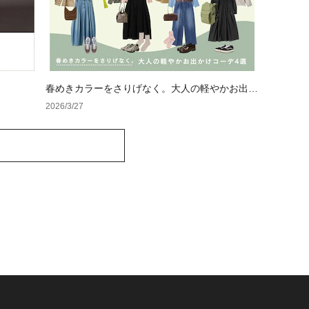
春めきカラーをさりげなく。大人の軽やかお出か
けコーデ4選
2026/3/27