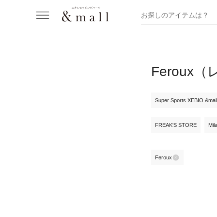
お探しのアイテムは？
Ferou
Super Sports XEBIO &ma
FREAK'S STORE
Mil
Feroux