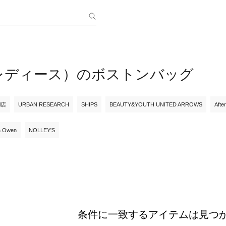
x（レディース）のボストンバッグ
ll店
URBAN RESEARCH
SHIPS
BEAUTY&YOUTH UNITED ARROWS
Afte
a Owen
NOLLEY'S
条件に一致するアイテムは見つ