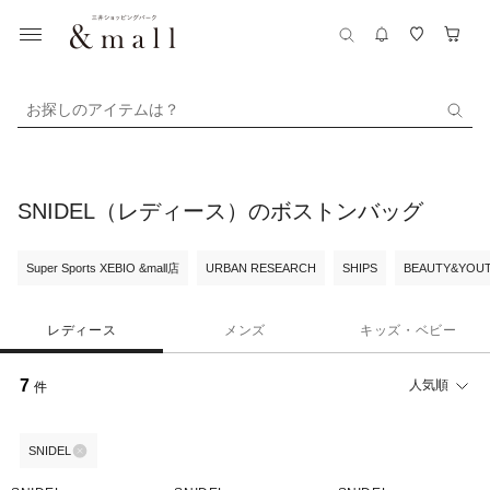
お探しのアイテムは？
SNIDEL（レディース）のボストンバッグ
Super Sports XEBIO &mall店
URBAN RESEARCH
SHIPS
BEAUTY&YOUT
レディース
メンズ
キッズ・ベビー
7
人気順
件
SNIDEL
¥1,500
¥1,500
¥1,500
クーポン
クーポン
クーポン