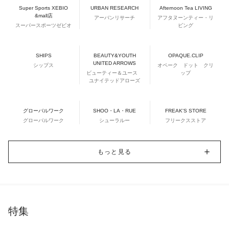
Super Sports XEBIO
URBAN RESEARCH
Afternoon Tea LIVING
&mall店
アーバンリサーチ
アフタヌーンティー・リ
スーパースポーツゼビオ
ビング
SHIPS
BEAUTY&YOUTH
OPAQUE.CLIP
UNITED ARROWS
シップス
オペーク ドット クリ
ビューティー＆ユース
ップ
ユナイテッドアローズ
グローバルワーク
SHOO・LA・RUE
FREAK'S STORE
グローバルワーク
シューラルー
フリークスストア
もっと見る
特集