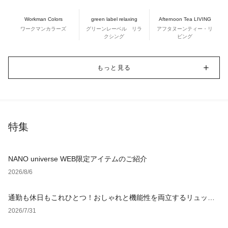
Workman Colors
green label relaxing
Afternoon Tea LIVING
ワークマンカラーズ
グリーンレーベル リラ
アフタヌーンティー・リ
クシング
ビング
もっと見る
特集
NANO universe WEB限定アイテムのご紹介
2026/8/6
通勤も休日もこれひとつ！おしゃれと機能性を両立するリュック
の選び方
2026/7/31