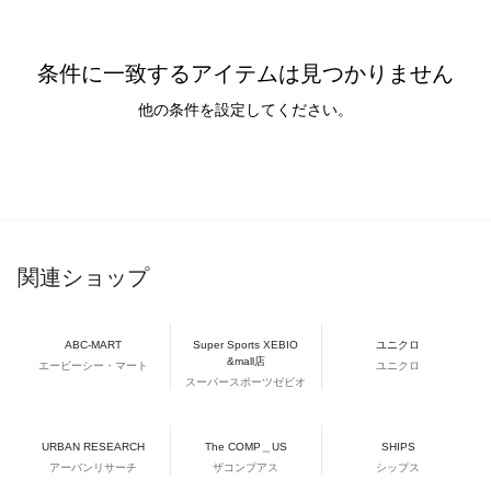
条件に一致するアイテムは見つかりません
他の条件を設定してください。
関連ショップ
ABC-MART
Super Sports XEBIO
ユニクロ
&mall店
エービーシー・マート
ユニクロ
スーパースポーツゼビオ
URBAN RESEARCH
The COMP＿US
SHIPS
アーバンリサーチ
ザコンプアス
シップス