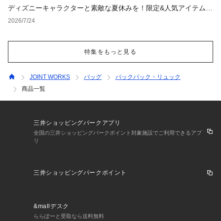
ディズニーキャラクターと素敵な夏休みを！限定&人気アイテム特
集
2026/7/24
特集をもっと見る
JOINT WORKS
バッグ
バックパック・リュック
商品一覧
三井ショッピングパークアプリ
全国の三井ショッピングパークポイント対象施設でご利用できるアプ
リ
三井ショッピングパークポイント
&mallデスク
ららぽーと受取なら送料無料