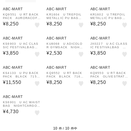
¥1,000
¥1,000
¥1,000
クーポン
クーポン
クーポン
ABC-MART
ABC-MART
ABC-MART
KQ9551 U RT BACK
KR1604 U TREFOIL
KR1602 U TREFOIL
PACK AURORACOFF
METALLIC PU BAG S
METALLIC PU BAG B
EE 716383-0001
ILVERMET 716391-0
LACK 716390-0001
¥8,250
¥8,250
¥8,250
001
ABC-MART
ABC-MART
ABC-MART
KS6903 U AC CLAS
KU8068 U ADICOLO
JX0227 U AC CLASS
SIC FESTIVALBAG G
R GYMSACK NIGHTC
IC FESTIVALBAG BL
REY2 715697-0001
ARGO 715824-0001
ACK/WHITE 716040-
¥3,850
¥2,530
¥3,850
0001
¥1,000
¥1,000
¥1,000
クーポン
クーポン
クーポン
ABC-MART
ABC-MART
ABC-MART
KS4133 U PU BACK
KQ9552 U RT BACK
KQ9550 U RT BACK
PACK BLACK 7156
PACK BLACK 7163
PACK OLIVESTRATA
85-0001
84-0001
716382-0001
¥11,550
¥8,250
¥8,250
ABC-MART
KS6901 U AC WAIST
BAG NIGHTCARGO
715696-0001
¥4,730
10
10
件 /
件中