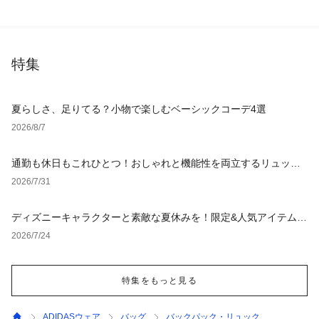
特集
夏らしさ、足りてる？小物で楽しむベーシックコーデ4選
2026/8/7
通勤も休日もこれひとつ！おしゃれと機能性を両立するリュック
の選び方
2026/7/31
ディズニーキャラクターと素敵な夏休みを！限定&人気アイテム特
集
2026/7/24
特集をもっと見る
ADIDASウェア
バッグ
バックパック・リュック