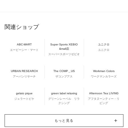
関連ショップ
ABC-MART
Super Sports XEBIO
ユニクロ
&mall店
エービーシー・マート
ユニクロ
スーパースポーツゼビオ
URBAN RESEARCH
The COMP＿US
Workman Colors
アーバンリサーチ
ザコンプアス
ワークマンカラーズ
gelato pique
green label relaxing
Afternoon Tea LIVING
ジェラートピケ
グリーンレーベル リラ
アフタヌーンティー・リ
クシング
ビング
もっと見る