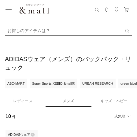
お探しのアイテムは？
ADIDASウェア（メンズ）のバックパック・リ
ュック
ABC-MART
Super Sports XEBIO &mall店
URBAN RESEARCH
green label
レディース
メンズ
キッズ・ベビー
10
人気順
件
ADIDASウェア