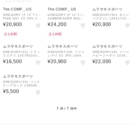
The COMP＿US
The COMP＿US
ムラサキスポーツ
GREGORY (ｸﾞﾚｺﾞﾘｰ) -
GREGORY (ｸﾞﾚｺﾞﾘｰ) -
GREGORY/30L キャン
FINE DAY V2 JPS (ﾌｧｲ
JAWBREAKER BACKP
パスデイL 1303171041
ﾝﾃﾞｲ V2)
ACK 22 (ｼﾞｮｰﾌﾞﾚｰｶｰ
アウトドア 通勤 通学 グ
¥20,900
¥24,200
¥20,900
ﾊﾞｯｸﾊﾟｯｸ 22)
レゴリー デイパック バ
ックパック リュック ユ
ニセックス ムラサキスポ
まとめ割
まとめ割
ーツ
ムラサキスポーツ
ムラサキスポーツ
ムラサキスポーツ
GREGORY/21L リラッ
GREGORY/18L ファイ
GREGORY/18L イージ
クスデイ 1557661041
ンデイ V2 JPS 146493
ーピージーデイ 103868
アウトドア 通勤 通学 グ
1041 アウトドア 通勤
1041 アウトドア 通勤
¥16,500
¥20,900
¥22,000
レゴリー デイパック バ
通学 グレゴリー デイパ
通学 グレゴリー デイパ
ックパック リュック ユ
ック バックパック リュ
ック バックパック リュ
ニセックス ムラサキスポ
ック ユニセックス ムラ
ック ユニセックス ムラ
ーツ
サキスポーツ
サキスポーツ
ムラサキスポーツ
GREGORY/22L バック
ナップサック 13859014
39 リュック 雑貨 グレゴ
¥5,500
リー ユニセックス ムラ
サキスポーツ
7
7
件 /
件中