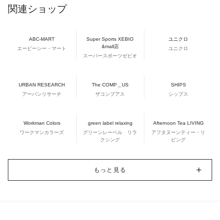
関連ショップ
ABC-MART
Super Sports XEBIO
ユニクロ
&mall店
エービーシー・マート
ユニクロ
スーパースポーツゼビオ
URBAN RESEARCH
The COMP＿US
SHIPS
アーバンリサーチ
ザコンプアス
シップス
Workman Colors
green label relaxing
Afternoon Tea LIVING
ワークマンカラーズ
グリーンレーベル リラ
アフタヌーンティー・リ
クシング
ビング
もっと見る