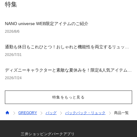
特集
NANO universe WEB限定アイテムのご紹介
2026/8/6
通勤も休日もこれひとつ！おしゃれと機能性を両立するリュック
の選び方
2026/7/31
ディズニーキャラクターと素敵な夏休みを！限定&人気アイテム特
集
2026/7/24
特集をもっと見る
GREGORY
バッグ
バックパック・リュック
商品一覧
三井ショッピングパークアプリ