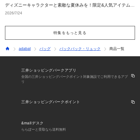
ディズニーキャラクターと素敵な夏休みを！限定&人気アイテム特
集
2026/7/24
特集をもっと見る
adabat
バッグ
バックパック・リュック
商品一覧
三井ショッピングパークアプリ
全国の三井ショッピングパークポイント対象施設でご利用できるアプ
リ
三井ショッピングパークポイント
&mallデスク
ららぽーと受取なら送料無料