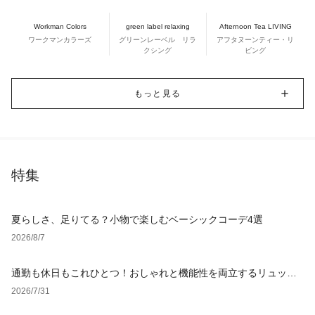
Workman Colors
green label relaxing
Afternoon Tea LIVING
ワークマンカラーズ
グリーンレーベル リラ
アフタヌーンティー・リ
クシング
ビング
もっと見る
特集
夏らしさ、足りてる？小物で楽しむベーシックコーデ4選
2026/8/7
通勤も休日もこれひとつ！おしゃれと機能性を両立するリュック
の選び方
2026/7/31