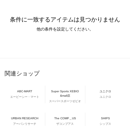
条件に一致するアイテムは見つかりません
他の条件を設定してください。
関連ショップ
ABC-MART
Super Sports XEBIO
ユニクロ
&mall店
エービーシー・マート
ユニクロ
スーパースポーツゼビオ
URBAN RESEARCH
The COMP＿US
SHIPS
アーバンリサーチ
ザコンプアス
シップス