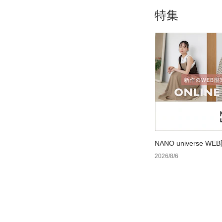
特集
NANO universe
2026/8/6