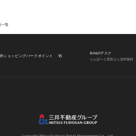
品一覧
&mallデスク
井ショッピングパークポイント
ららぽーと受取なら送料無料
業施設一覧
三井不動産が展開する商業施設への出店をご検討の方へ
意
個人情報保護方針
個人情報の取り扱いについて
利用者情
Copyright Mitsui Fudosan Retail Management Co., Ltd.