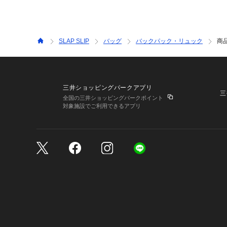
SLAP SLIP
バッグ
バックパック・リュック
商
三井ショッピングパークアプリ
三
全国の三井ショッピングパークポイント
対象施設でご利用できるアプリ
三井不動産が展開する商
サイトのご利用上の注