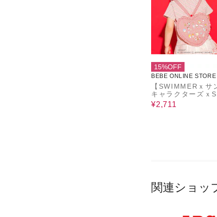
15%OFF
BEBE ONLINE STORE
【SWIMMERｘサ
キャラクターズｘS
LIP】フリル付き
¥2,711
リュック
関連ショッ