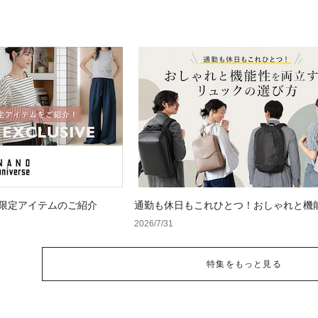
 WEB限定アイテムのご紹介
通勤も休日もこれひとつ！おしゃれと機
立するリュックの選び方
2026/7/31
特集をもっと見る