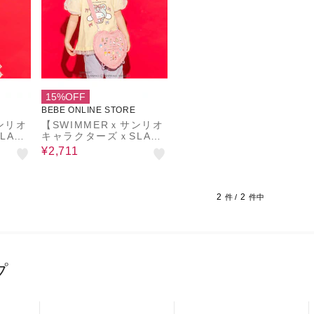
15%OFF
BEBE ONLINE STORE
ンリオ
【SWIMMERｘサンリオ
LAPS
キャラクターズｘSLAPS
ハート
LIP】フリル付きハート
¥2,711
リュック
2
2
件 /
件中
プ