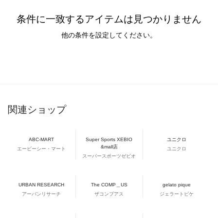
条件に一致するアイテムは見つかりません
他の条件を設定してください。
関連ショップ
ABC-MART
Super Sports XEBIO
ユニクロ
&mall店
エービーシー・マート
ユニクロ
スーパースポーツゼビオ
URBAN RESEARCH
The COMP＿US
gelato pique
アーバンリサーチ
ザコンプアス
ジェラートピケ