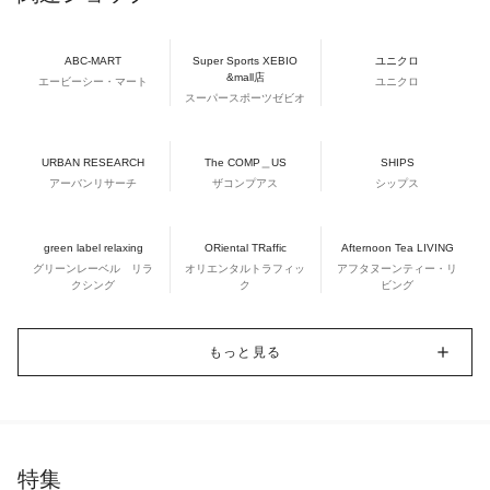
ABC-MART
Super Sports XEBIO
ユニクロ
&mall店
エービーシー・マート
ユニクロ
スーパースポーツゼビオ
URBAN RESEARCH
The COMP＿US
SHIPS
アーバンリサーチ
ザコンプアス
シップス
green label relaxing
ORiental TRaffic
Afternoon Tea LIVING
グリーンレーベル リラ
オリエンタルトラフィッ
アフタヌーンティー・リ
クシング
ク
ビング
もっと見る
特集