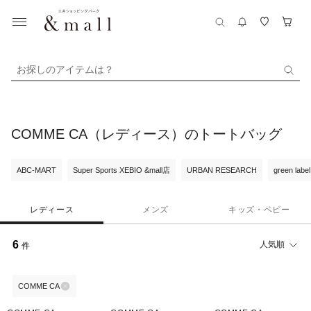
お探しのアイテムは？
COMME CA（レディース）のトートバッグ
ABC-MART
Super Sports XEBIO &mall店
URBAN RESEARCH
green label
レディース
メンズ
キッズ・ベビー
6
人気順
件
COMME CA
¥1,000
¥1,000
¥1,000
クーポン
クーポン
クーポン