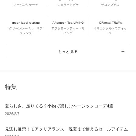
アーバンリサーチ
ジェラートピケ
ザコンプアス
green label relaxing
Afternoon Tea LIVING
ORiental TRaffic
グリーンレーベル リラ
アフタヌーンティー・リ
オリエンタルトラフィッ
クシング
ビング
ク
もっと見る
特集
夏らしさ、足りてる？小物で楽しむベーシックコーデ4選
2026/8/7
見逃し厳禁！モアクリアランス 晩夏まで使えるセールアイテム