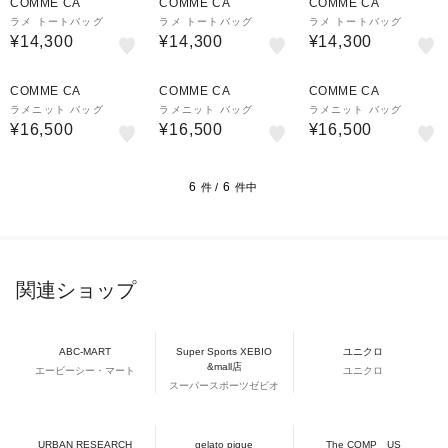
COMME CA
COMME CA
COMME CA
ラメ トートバッグ
ラメ トートバッグ
ラメ トートバッグ
¥14,300
¥14,300
¥14,300
¥1,000
¥1,000
¥1,000
クーポン
クーポン
クーポン
COMME CA
COMME CA
COMME CA
ラメニット バッグ
ラメニット バッグ
ラメニット バッグ
¥16,500
¥16,500
¥16,500
6
6
件 /
件中
関連ショップ
ABC-MART
Super Sports XEBIO
ユニクロ
&mall店
エービーシー・マート
ユニクロ
スーパースポーツゼビオ
URBAN RESEARCH
gelato pique
The COMP＿US