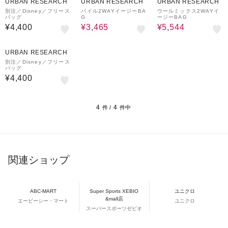
URBAN RESEARCH
URBAN RESEARCH
URBAN RESEARCH
別注／Disney／フリース
パイル2WAYイージーBA
ウールミックス2WAYイ
バッグ
G
ージーBAG
¥4,400
¥3,465
¥5,544
URBAN RESEARCH
別注／Disney／フリース
バッグ
¥4,400
4
4
件 /
件中
関連ショップ
ABC-MART
Super Sports XEBIO
ユニクロ
&mall店
エービーシー・マート
ユニクロ
スーパースポーツゼビオ