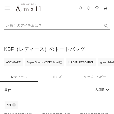
お探しのアイテムは？
KBF（レディース）のトートバッグ
ABC-MART
Super Sports XEBIO &mall店
URBAN RESEARCH
green label
レディース
メンズ
キッズ・ベビー
4
人気順
件
KBF
50%OFF
20%OFF