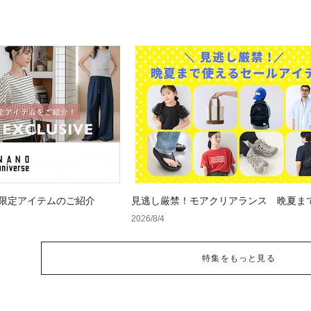
 WEB限定アイテムのご紹介
見逃し厳禁！モアクリアランス 晩夏ま
セールアイテム
2026/8/4
特集をもっと見る