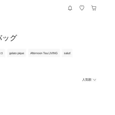
トバッグ
クロ
gelato pique
Afternoon Tea LIVING
salut!
人気順