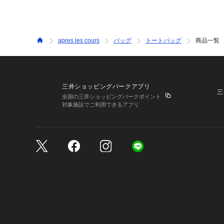
apres les cours
バッグ
トートバッグ
商品一覧
三井ショッピングパークアプリ
三
全国の三井ショッピングパークポイント
対象施設でご利用できるアプリ
三井不動産が展開する商
サイトのご利用上の注