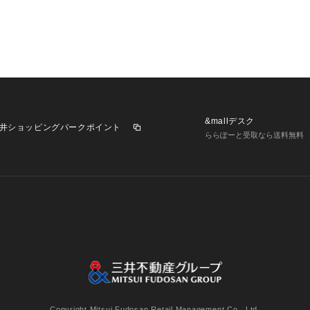
&mallデスク
井ショッピングパークポイント
ららぽーと受取なら送料無料
業施設一覧
三井不動産が展開する商業施設への出店をご検討の方へ
意
個人情報保護方針
個人情報の取り扱いについて
利用者情
Copyright Mitsui Fudosan Retail Management Co., Ltd.