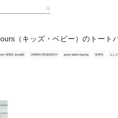
les cours（キッズ・ベビー）のトー
orts XEBIO &mall店
URBAN RESEARCH
green label relaxing
SHIPS
ユニ