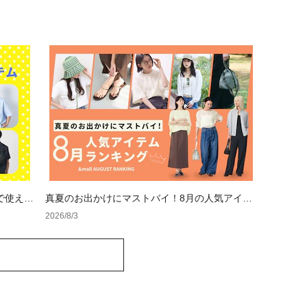
で使える
真夏のお出かけにマストバイ！8月の人気アイテ
ムランキング
2026/8/3