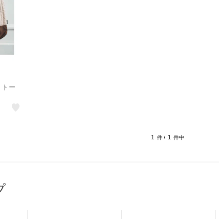
スントー
1
1
件 /
件中
プ