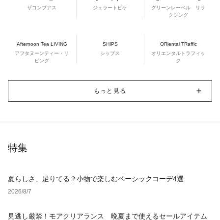
ザコンプアス
ジェラートピケ
グリーンレーベル リラ
クシング
Afternoon Tea LIVING
SHIPS
ORiental TRaffic
アフタヌーンティー・リ
シップス
オリエンタルトラフィッ
ビング
ク
もっと見る
特集
夏らしさ、足りてる？小物で楽しむベーシックコーデ4選
2026/8/7
見逃し厳禁！モアクリアランス 晩夏まで使えるセールアイテム