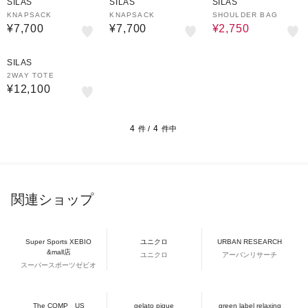
SILAS
SILAS
SILAS
KNAPSACK
KNAPSACK
SHOULDER BAG
¥7,700
¥7,700
¥2,750
SILAS
2WAY TOTE
¥12,100
4
4
件 /
件中
関連ショップ
Super Sports XEBIO
ユニクロ
URBAN RESEARCH
&mall店
ユニクロ
アーバンリサーチ
スーパースポーツゼビオ
The COMP＿US
gelato pique
green label relaxing