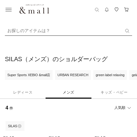
お探しのアイテムは？
SILAS（メンズ）のショルダーバッグ
Super Sports XEBIO &mall店
URBAN RESEARCH
green label relaxing
gel
レディース
メンズ
キッズ・ベビー
4
人気順
件
SILAS
50%OFF