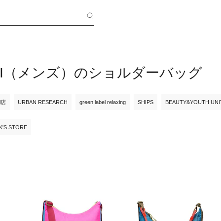
AXI（メンズ）のショルダーバッグ
ll店
URBAN RESEARCH
green label relaxing
SHIPS
BEAUTY&YOUTH UN
K'S STORE