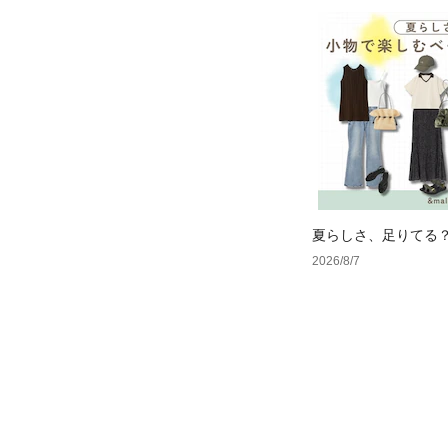
夏らしさ、足りてる
ーデ4選
2026/8/7