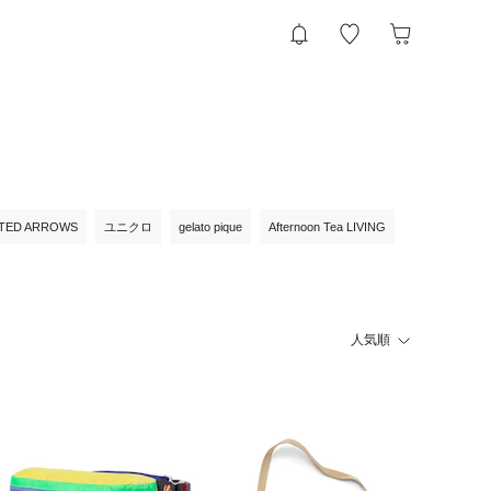
ITED ARROWS
ユニクロ
gelato pique
Afternoon Tea LIVING
人気順