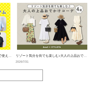
で使える
リゾート気分を街でも楽しむ♪大人の上品おでか
けコーデ4選
2026/7/31