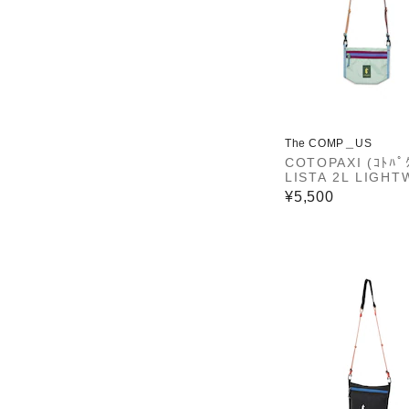
The COMP＿US
COTOPAXI (ｺﾄﾊﾟｸ
LISTA 2L LIGHT
HT CROSS BODY
¥5,500
DEL DIA (ﾘｽﾀ 2L 
ｪｲﾄ ｸﾛｽﾎﾞﾃﾞｨ ﾊﾞｯ
ﾙ ﾃﾞｨｱ)