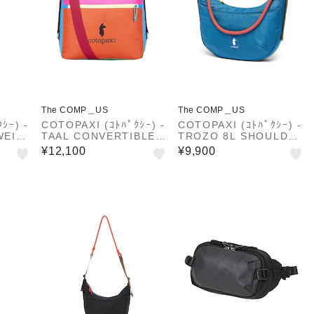
The COMP＿US
The COMP＿US
ｼｰ) -
COTOPAXI (ｺﾄﾊﾟｸｼｰ) -
COTOPAXI (ｺﾄﾊﾟｸｼｰ) -
WEIG
TAAL CONVERTIBLE T
TROZO 8L SHOULDER
 BAG
OTE DEL DiA (ﾀｰﾙ)
BAG CADA DIA (ﾄﾛｿﾞ
¥12,100
¥9,900
ﾗｲﾄ ｳ
8L ｼｮﾙﾀﾞｰﾊﾞｯｸﾞ ｶﾀﾞﾃﾞｨ
ｸﾞ ﾃﾞ
ｱ)