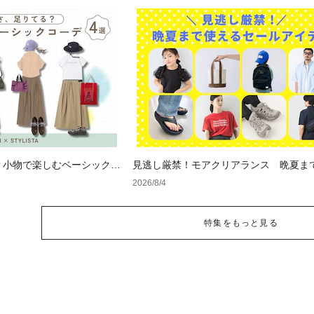
？小物で楽しむベーシックコ
見逃し厳禁！モアクリアランス 晩夏ま
セールアイテム
2026/8/4
特集をもっと見る