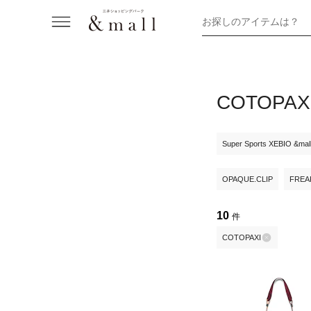
お探しのアイテムは？
COTOP
Super Sports XEBIO &ma
OPAQUE.CLIP
FREA
10
件
COTOPAXI