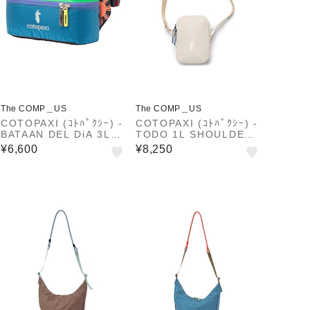
The COMP＿US
The COMP＿US
COTOPAXI (ｺﾄﾊﾟｸｼｰ) -
COTOPAXI (ｺﾄﾊﾟｸｼｰ) -
BATAAN DEL DiA 3L
TODO 1L SHOULDER
(ﾊﾞﾀｰﾝ 3L)
BAG CADA DIA (ﾄﾄﾞ 1
¥6,600
¥8,250
L ｼｮﾙﾀﾞｰﾊﾞｯｸﾞ ｶﾀﾞ ﾃﾞｨ
ｱ)