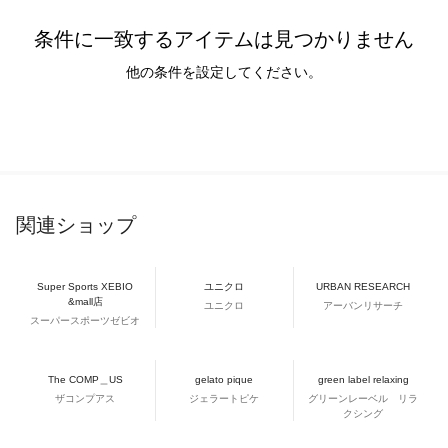
条件に一致するアイテムは見つかりません
他の条件を設定してください。
関連ショップ
Super Sports XEBIO
ユニクロ
URBAN RESEARCH
&mall店
ユニクロ
アーバンリサーチ
スーパースポーツゼビオ
The COMP＿US
gelato pique
green label relaxing
ザコンプアス
ジェラートピケ
グリーンレーベル リラ
クシング