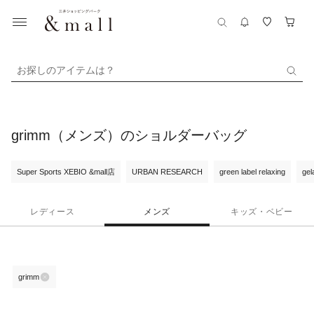
お探しのアイテムは？
grimm（メンズ）のショルダーバッグ
Super Sports XEBIO &mall店
URBAN RESEARCH
green label relaxing
gel
レディース
メンズ
キッズ・ベビー
grimm