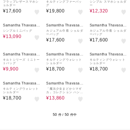
etit Choice
etit Choice
etit Choice
フラップレザースマホシ
キルティングファーバッ
シンプル スマホショルダ
ョルダー
グ
ー
¥17,600
¥19,800
¥12,320
30%OFF
Samantha Thavasa P
Samantha Thavasa P
Samantha Thavasa P
etit Choice
etit Choice
etit Choice
シンプルミニバッグ
カジュアル巾着 ショルダ
カジュアル巾着 ショルダ
ーバッグ
ーバッグ
¥13,090
¥17,600
¥17,600
50%OFF
Samantha Thavasa P
Samantha Thavasa P
Samantha Thavasa P
etit Choice
etit Choice
etit Choice
キルトシリーズ ミニトー
キルティングウォレット
キルティングウォレット
トバッグ
ショルダー
ショルダー
¥9,900
¥18,700
¥18,700
30%OFF
Samantha Thavasa P
Samantha Thavasa P
etit Choice
etit Choice
キルティングウォレット
「魔法少女まどか☆マギ
ショルダー
カ」コレクション ハンド
バッグ
¥18,700
¥13,860
50
50
件 /
件中