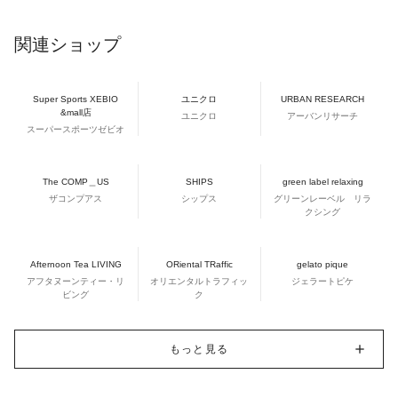
関連ショップ
Super Sports XEBIO
ユニクロ
URBAN RESEARCH
&mall店
ユニクロ
アーバンリサーチ
スーパースポーツゼビオ
The COMP＿US
SHIPS
green label relaxing
ザコンプアス
シップス
グリーンレーベル リラ
クシング
Afternoon Tea LIVING
ORiental TRaffic
gelato pique
アフタヌーンティー・リ
オリエンタルトラフィッ
ジェラートピケ
ビング
ク
もっと見る