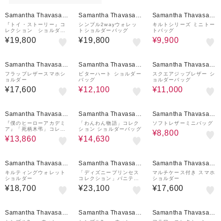
50%OFF
Samantha Thavasa P
Samantha Thavasa P
Samantha Thavasa P
etit Choice
etit Choice
etit Choice
『トイ・ストーリー』コ
シンプル2wayウォレッ
キルトシリーズ ミニトー
レクション ショルダー
トショルダーバッグ
トバッグ
バッグ
¥19,800
¥19,800
¥9,900
50%OFF
50%OFF
Samantha Thavasa P
Samantha Thavasa P
Samantha Thavasa P
etit Choice
etit Choice
etit Choice
フラップレザースマホシ
ビターハート ショルダー
スクエアジップレザー シ
ョルダー
バッグ
ョルダーバッグ
¥17,600
¥12,100
¥11,000
30%OFF
30%OFF
50%OFF
Samantha Thavasa P
Samantha Thavasa P
Samantha Thavasa P
etit Choice
etit Choice
etit Choice
『僕のヒーローアカデミ
「わんわん物語」コレク
ソフトレザーミニバッグ
ア』「死柄木弔」コレク
ション ショルダーバッグ
¥8,800
ション ショルダーバッグ
¥13,860
¥14,630
Samantha Thavasa P
Samantha Thavasa P
Samantha Thavasa P
etit Choice
etit Choice
etit Choice
キルティングウォレット
「ディズニープリンセス
マルチケース付き スマホ
ショルダー
コレクション」バニティ
ショルダー
バッグ
¥18,700
¥23,100
¥17,600
50%OFF
Samantha Thavasa P
Samantha Thavasa P
Samantha Thavasa P