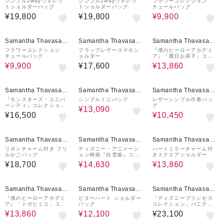
etit Choice
etit Choice
etit Choice
シンプル2wayウォレッ
シンプル2wayウォレッ
フラワーコレクション
トショルダーバッグ
トショルダーバッグ
チュールバッグ
¥19,800
¥19,800
¥9,900
50%OFF
30%OFF
Samantha Thavasa P
Samantha Thavasa P
Samantha Thavasa P
etit Choice
etit Choice
etit Choice
フラワーコレクション
フラップレザースマホシ
『僕のヒーローアカデミ
チュールバッグ
ョルダー
ア』「麗日お茶子」コレ
クション ショルダーバッ
¥9,900
¥17,600
¥13,860
グ
30%OFF
50%OFF
Samantha Thavasa P
Samantha Thavasa P
Samantha Thavasa P
etit Choice
etit Choice
etit Choice
『モンスターズ・ユニバ
シンプルミニバッグ
レザーシンプル巾着バッ
ーシティ』コレクショ
グ
¥13,090
ン ショルダーバッグ
¥16,500
¥10,450
30%OFF
30%OFF
Samantha Thavasa P
Samantha Thavasa P
Samantha Thavasa P
etit Choice
etit Choice
etit Choice
リボンチャーム付き フリ
ディズニー・アニメーシ
ハートミラーチャーム付
ルかごバッグ
ョン映画『白雪姫』コレ
きスクエアショルダー
クション ショルダーバッ
¥18,700
¥14,630
¥13,860
グ
30%OFF
50%OFF
Samantha Thavasa P
Samantha Thavasa P
Samantha Thavasa P
etit Choice
etit Choice
etit Choice
『僕のヒーローアカデミ
ビターハート ショルダー
「ディズニープリンセス
ア』「トガヒミコ」コレ
バッグ
コレクション」バニティ
クション ショルダーバッ
バッグ
¥13,860
¥12,100
¥23,100
グ