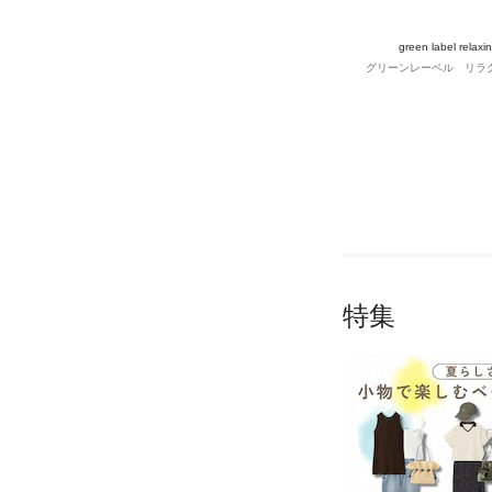
green label relaxi
グリーンレーベル リラ
特集