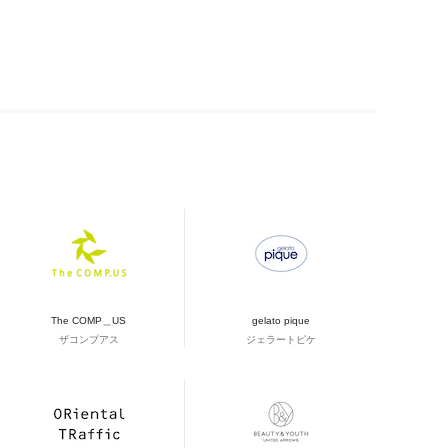
The COMP＿US
gelato pique
ザコンプアス
ジェラートピケ