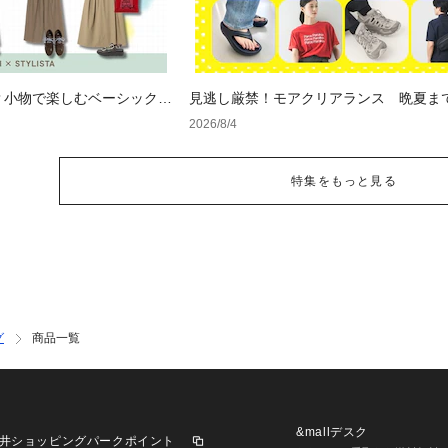
？小物で楽しむベーシックコ
見逃し厳禁！モアクリアランス 晩夏ま
セールアイテム
2026/8/4
特集をもっと見る
グ
商品一覧
&mallデスク
井ショッピングパークポイント