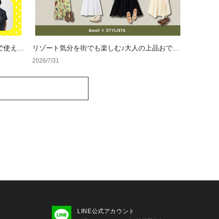
で使える
リゾート気分を街でも楽しむ♪大人の上品おでか
けコーデ4選
2026/7/31
LINE公式アカウント