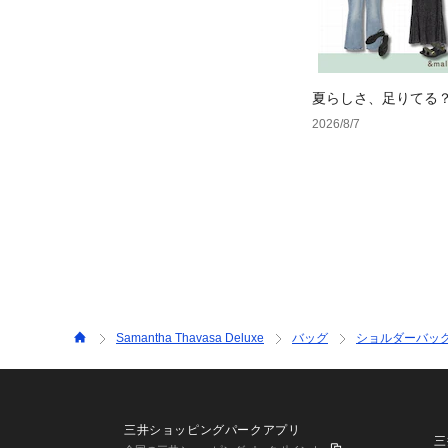
夏らしさ、足りてる
ーデ4選
2026/8/7
Samantha Thavasa Deluxe
バッグ
ショルダーバッ
三井ショッピングパークアプリ
三