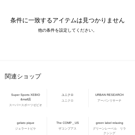
条件に一致するアイテムは見つかりません
他の条件を設定してください。
関連ショップ
Super Sports XEBIO
ユニクロ
URBAN RESEARCH
&mall店
ユニクロ
アーバンリサーチ
スーパースポーツゼビオ
gelato pique
The COMP＿US
green label relaxing
ジェラートピケ
ザコンプアス
グリーンレーベル リラ
クシング