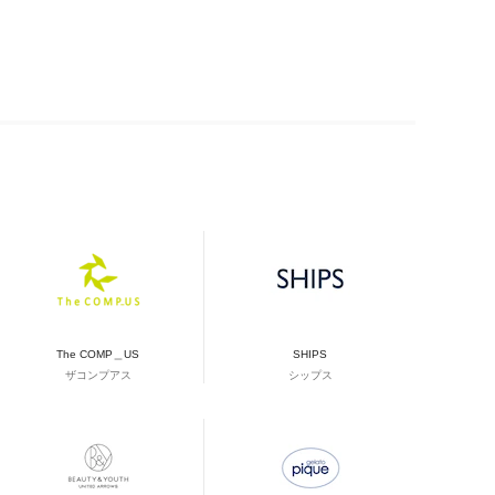
The COMP＿US
SHIPS
ザコンプアス
シップス