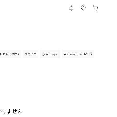
ITED ARROWS
ユニクロ
gelato pique
Afternoon Tea LIVING
かりません