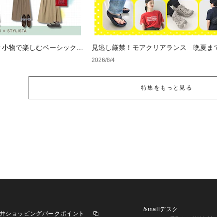
？小物で楽しむベーシックコ
見逃し厳禁！モアクリアランス 晩夏ま
セールアイテム
2026/8/4
特集をもっと見る
&mallデスク
井ショッピングパークポイント