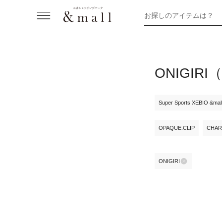
お探しのアイテムは？
ONIGI
Super Sports XEBIO &ma
OPAQUE.CLIP
CHAR
ONIGIRI