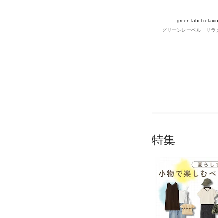
green label relaxi
グリーンレーベル リラ
特集