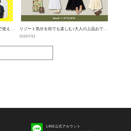
で使える
リゾート気分を街でも楽しむ♪大人の上品おでか
けコーデ4選
2026/7/31
LINE公式アカウント