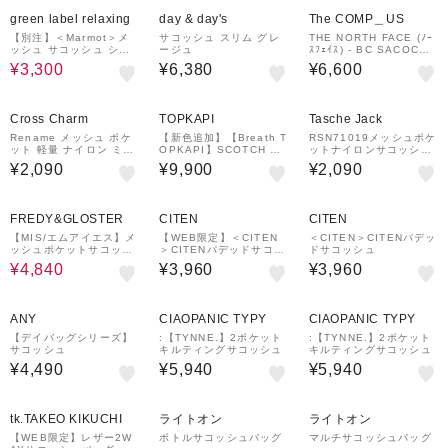
40%OFF
green label relaxing
day & day's
The COMP＿US
【別注】＜Marmot＞メ
サコッシュ スリム グレ
THE NORTH FACE (ﾉｰ
ッシュ サコッシュ ショ
ージュ
ｽﾌｪｲｽ) - BC SACOCHE
ルダーバッグ
(ﾍﾞｰｽｷｬﾝﾌﾟ ｻｺｯｼｭ)
¥3,300
¥6,380
¥6,600
Cross Charm
TOPKAPI
Tasche Jack
Rename メッシュ ポケ
【新色追加】【Breath T
RSN71019メッシュポケ
ット 軽量 ナイロン ミニ
OPKAPI】SCOTCH GR
ットナイロンサコッシュ
サコッシュ ショルダーバ
AIN スコッチグレイン
バッグ [リネーム][Rena
¥2,090
¥9,900
¥2,090
ッグ
ネオレザー サコッシュ
me]
スマホ ショルダーバッグ
20%OFF
FREDY&GLOSTER
CITEN
CITEN
【MIS/エムアイエス】メ
【WEB限定】＜CITEN
＜CITEN＞CITENパデッ
ッシュポケットサコッシ
＞CITENパデッドサコッ
ドサコッシュ
ュ
シュカラバリ
¥4,840
¥3,960
¥3,960
ANY
CIAOPANIC TYPY
CIAOPANIC TYPY
【デイバッグシリーズ】
:【TYNNE.】2ポケット
:【TYNNE.】2ポケット
サコッシュ
キルティングサコッシュ
キルティングサコッシュ
¥4,490
¥5,940
¥5,940
tk.TAKEO KIKUCHI
ライトオン
ライトオン
【WEB限定】レザー2W
ボトルサコッシュバッグ
マルチサコッシュバッグ