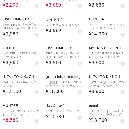
¥2,200
¥3,080
¥3,630
The COMP＿US
ライトオン
HUNTER
TRAILBUM (ﾄﾚｲﾙﾊﾞﾑ) -
マルチサコッシュバッグ
トラベル マルチファンク
HIKER SACOCHETUR
ション サコッシュ
¥3,989
TLE (ﾊｲｶｰ ｻｺｯｼｭ ﾀｰﾄﾙ)
¥3,960
¥14,300
CITEN
The COMP＿US
MACKINTOSH PHILO
SOPHY
＜CITEN＞CITENパデッ
TRAILBUM (ﾄﾚｲﾙﾊﾞﾑ) -
【MACKINTOSH PHIL
ドサコッシュ
HIKER SACOCHETUR
OSOPHY × KiU】サコ
TLE (ﾊｲｶｰ ｻｺｯｼｭ ﾀｰﾄﾙ)
ッシュ＆チャームポーチ
¥3,960
¥3,960
¥8,800
tk.TAKEO KIKUCHI
green label relaxing
tk.TAKEO KIKUCHI
Refined Leather サコ
【別注】＜BRIEFING＞
【WEB限定】レザー2W
ッシュ
リップストップ サコッシ
AYサコッシュバッグ
ュ TALL
¥12,100
¥11,000
¥9,900
40%OFF
¥1,500
クーポン
HUNTER
day & day's
emmi
トラベル マルチファンク
サコッシュ L グレージュ
【HUNTER | emmi】ト
ション サコッシュ
ラベル マルチファンクシ
¥10,780
ョン パッカブル サコッ
¥8,580
¥18,700
シュ