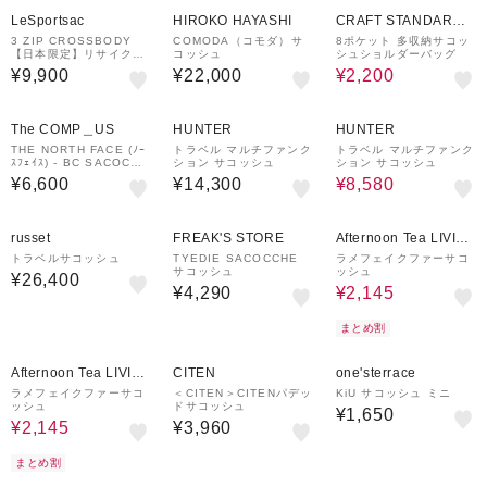
50%OFF
LeSportsac
HIROKO HAYASHI
CRAFT STANDARD
BOUTIQUE
3 ZIP CROSSBODY
COMODA（コモダ）サ
8ポケット 多収納サコッ
【日本限定】リサイクル
コッシュ
シュショルダーバッグ
ドブラックJP
¥9,900
¥22,000
¥2,200
40%OFF
The COMP＿US
HUNTER
HUNTER
THE NORTH FACE (ﾉｰ
トラベル マルチファンク
トラベル マルチファンク
ｽﾌｪｲｽ) - BC SACOCHE
ション サコッシュ
ション サコッシュ
(ﾍﾞｰｽｷｬﾝﾌﾟ ｻｺｯｼｭ)
¥6,600
¥14,300
¥8,580
50%OFF
russet
FREAK'S STORE
Afternoon Tea LIVIN
G
トラベルサコッシュ
TYEDIE SACOCCHE
ラメフェイクファーサコ
サコッシュ
ッシュ
¥26,400
¥4,290
¥2,145
まとめ割
50%OFF
Afternoon Tea LIVIN
CITEN
one'sterrace
G
ラメフェイクファーサコ
＜CITEN＞CITENパデッ
KiU サコッシュ ミニ
ッシュ
ドサコッシュ
¥1,650
¥2,145
¥3,960
まとめ割