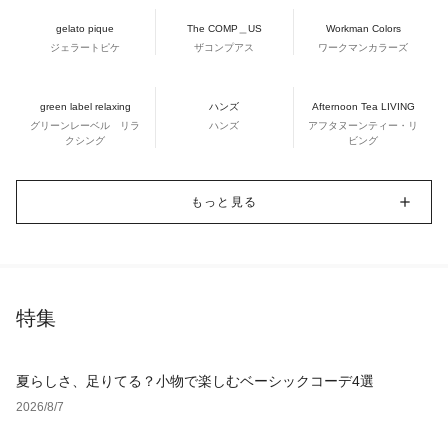
gelato pique
The COMP＿US
Workman Colors
ジェラートピケ
ザコンプアス
ワークマンカラーズ
green label relaxing
ハンズ
Afternoon Tea LIVING
グリーンレーベル リラ
ハンズ
アフタヌーンティー・リ
クシング
ビング
もっと見る
特集
夏らしさ、足りてる？小物で楽しむベーシックコーデ4選
2026/8/7