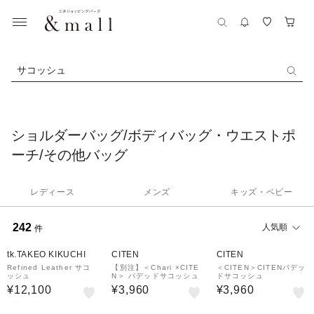
サコッシュ
ショルダーバッグ/ボディバッグ・ウエストポ
ーチ/その他バッグ
レディース
メンズ
キッズ・ベビー
242
人気順
件
tk.TAKEO KIKUCHI
CITEN
CITEN
Refined Leather サコ
【別注】＜Chari ×CITE
＜CITEN＞CITENパデッ
ッシュ
N＞ パデッドサコッシュ
ドサコッシュ
¥12,100
¥3,960
¥3,960
20%OFF
40%OFF