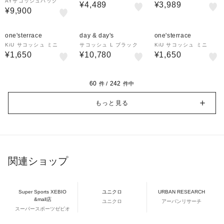
AYサコッシュバッグ
¥4,489
¥3,989
¥9,900
one'sterrace
day & day's
one'sterrace
KiU サコッシュ ミニ
サコッシュ L ブラック
KiU サコッシュ ミニ
¥1,650
¥10,780
¥1,650
60
242
件 /
件中
もっと見る
関連ショップ
Super Sports XEBIO
ユニクロ
URBAN RESEARCH
&mall店
ユニクロ
アーバンリサーチ
スーパースポーツゼビオ