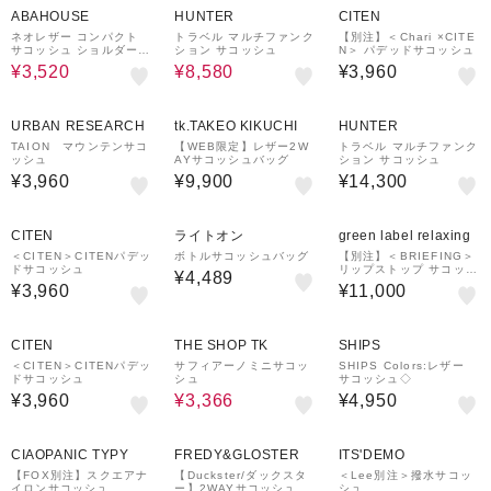
ABAHOUSE
HUNTER
CITEN
ネオレザー コンパクト
トラベル マルチファンク
【別注】＜Chari ×CITE
サコッシュ ショルダー
ション サコッシュ
N＞ パデッドサコッシュ
バッグ
¥3,520
¥8,580
¥3,960
URBAN RESEARCH
tk.TAKEO KIKUCHI
HUNTER
TAION マウンテンサコ
【WEB限定】レザー2W
トラベル マルチファンク
ッシュ
AYサコッシュバッグ
ション サコッシュ
¥3,960
¥9,900
¥14,300
CITEN
ライトオン
green label relaxing
＜CITEN＞CITENパデッ
ボトルサコッシュバッグ
【別注】＜BRIEFING＞
ドサコッシュ
リップストップ サコッシ
¥4,489
ュ TALL
¥3,960
¥11,000
15%OFF
CITEN
THE SHOP TK
SHIPS
＜CITEN＞CITENパデッ
サフィアーノミニサコッ
SHIPS Colors:レザー
ドサコッシュ
シュ
サコッシュ◇
¥3,960
¥3,366
¥4,950
60%OFF
20%OFF
CIAOPANIC TYPY
FREDY&GLOSTER
ITS'DEMO
【FOX別注】スクエアナ
【Duckster/ダックスタ
＜Lee別注＞撥水サコッ
イロンサコッシュ
ー】2WAYサコッシュ
シュ