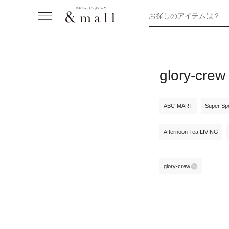
お探しのアイテムは？
glory-
ABC-MART
Super Sp
Afternoon Tea LIVING
glory-crew