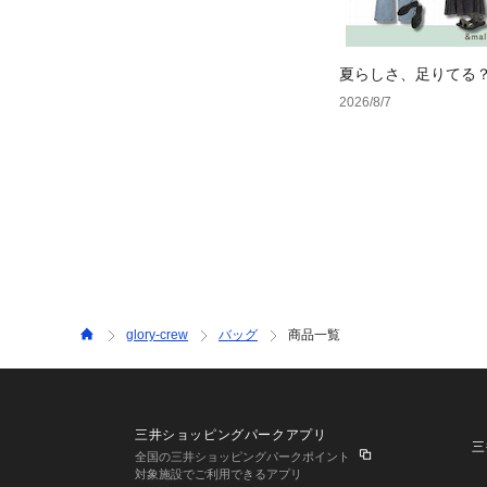
夏らしさ、足りてる
ーデ4選
2026/8/7
glory-crew
バッグ
商品一覧
三井ショッピングパークアプリ
三
全国の三井ショッピングパークポイント
対象施設でご利用できるアプリ