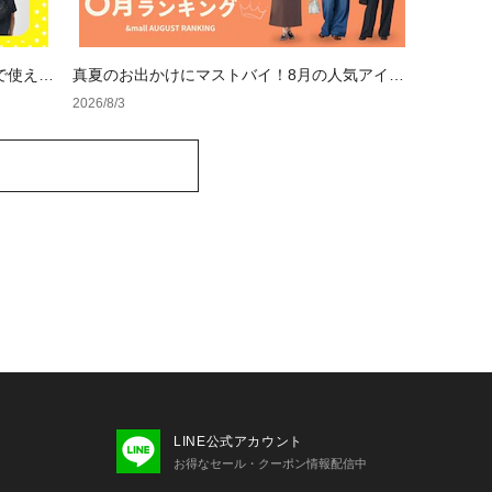
で使える
真夏のお出かけにマストバイ！8月の人気アイテ
ムランキング
2026/8/3
LINE公式アカウント
お得なセール・クーポン情報配信中