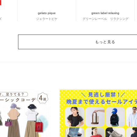
gelato pique
green label relaxing
ズ
ジェラートピケ
グリーンレーベル リラクシング
もっと見る