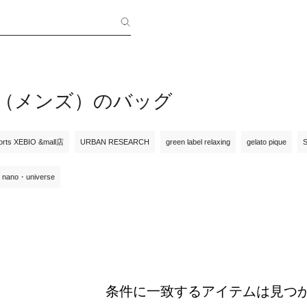
crew（メンズ）のバッグ
orts XEBIO &mall店
URBAN RESEARCH
green label relaxing
gelato pique
nano・universe
条件に一致するアイテムは見つ