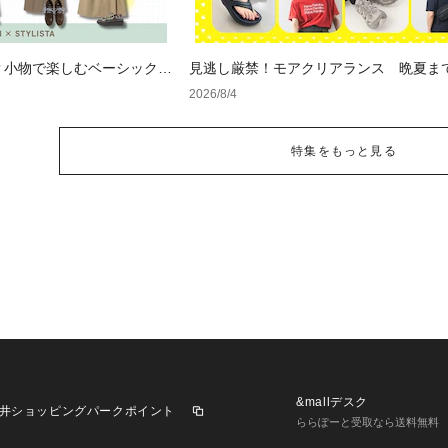
？小物で楽しむベーシックコ
見逃し厳禁！モアクリアランス 晩夏ま
セールアイテム
2026/8/4
特集をもっと見る
&mallデスク
井ショッピングパークポイント
ららぽーと受取なら送料無料