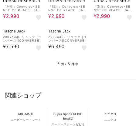
URBAN RESEARCH
URBAN RESEARCH
URBAN RESEARCH
『別注』Converse×SE
『別注』Converse×SE
『別注』Converse×SE
NSE OF PLACE JAC
NSE OF PLACE JAC
NSE OF PLACE JAC
KPURCELLショルダー
KPURCELLショルダー
KPURCELLショルダー
¥2,990
¥2,990
¥2,990
バック
バック
バック
Tasche Jack
Tasche Jack
2007533L リュック [コ
2007430L リュック [コ
ンバース][CONVERSE]
ンバース][CONVERSE]
¥7,590
¥6,490
5
5
件 /
件中
関連ショップ
ABC-MART
Super Sports XEBIO
ユニクロ
&mall店
エービーシー・マート
ユニクロ
スーパースポーツゼビオ