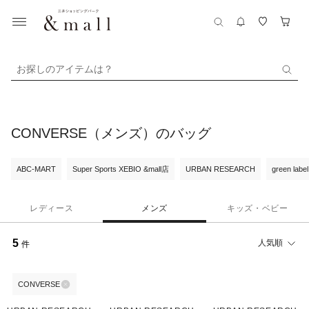
お探しのアイテムは？
CONVERSE（メンズ）のバッグ
ABC-MART
Super Sports XEBIO &mall店
URBAN RESEARCH
green label
レディース
メンズ
キッズ・ベビー
5
人気順
件
CONVERSE
22%OFF
22%OFF
22%OFF