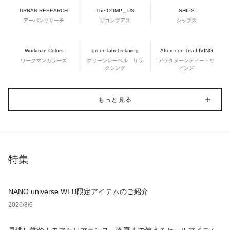
URBAN RESEARCH
The COMP＿US
SHIPS
アーバンリサーチ
ザコンプアス
シップス
Workman Colors
green label relaxing
Afternoon Tea LIVING
ワークマンカラーズ
グリーンレーベル リラ
アフタヌーンティー・リ
クシング
ビング
もっと見る
特集
NANO universe WEB限定アイテムのご紹介
2026/8/6