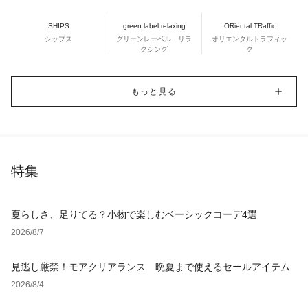
SHIPS
green label relaxing
ORiental TRaffic
シップス
グリーンレーベル リラ
オリエンタルトラフィッ
クシング
ク
もっと見る
特集
夏らしさ、足りてる？小物で楽しむベーシックコーデ4選
2026/8/7
見逃し厳禁！モアクリアランス 晩夏まで使えるセールアイテム
2026/8/4