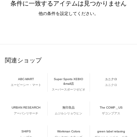
条件に一致するアイテムは見つかりません
他の条件を設定してください。
関連ショップ
ABC-MART
Super Sports XEBIO
ユニクロ
&mall店
エービーシー・マート
ユニクロ
スーパースポーツゼビオ
URBAN RESEARCH
無印良品
The COMP＿US
アーバンリサーチ
ムジルシリョウヒン
ザコンプアス
SHIPS
Workman Colors
green label relaxing