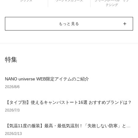
シップス
ワークマンカラーズ
グリーンレーベル リラ
クシング
もっと見る
特集
NANO universe WEB限定アイテムのご紹介
2026/8/6
【タイプ別】使えるキャンバストート16選 おすすめブランドは？
2026/7/3
【気温11度の服装】最高・最低気温別！「失敗しない防寒」と
「オシャレ」を叶えるコーデ
2026/2/13