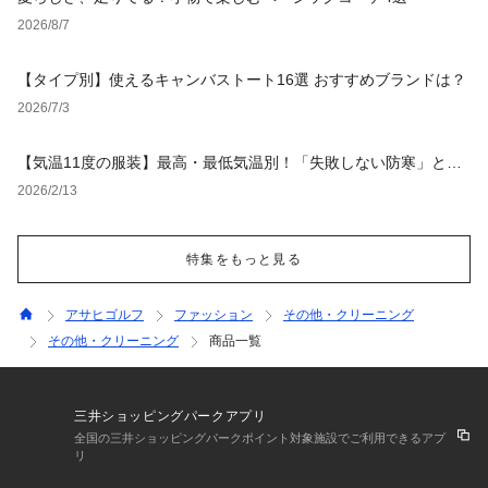
2026/8/7
【タイプ別】使えるキャンバストート16選 おすすめブランドは？
2026/7/3
【気温11度の服装】最高・最低気温別！「失敗しない防寒」と
「オシャレ」を叶えるコーデ
2026/2/13
特集をもっと見る
アサヒゴルフ
ファッション
その他・クリーニング
その他・クリーニング
商品一覧
三井ショッピングパークアプリ
全国の三井ショッピングパークポイント対象施設でご利用できるアプ
リ