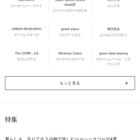
&mall店
エービーシー・マート
ユニクロ
スーパースポーツゼビオ
URBAN RESEARCH
gelato pique
無印良品
アーバンリサーチ
ジェラートピケ
ムジルシリョウヒン
The COMP＿US
Workman Colors
green label relaxing
ザコンプアス
ワークマンカラーズ
グリーンレーベル リラ
クシング
もっと見る
特集
夏らしさ、足りてる？小物で楽しむベーシックコーデ4選