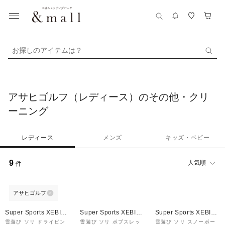
お探しのアイテムは？
アサヒゴルフ（レディース）のその他・クリ
ーニング
レディース
メンズ
キッズ・ベビー
9
人気順
件
アサヒゴルフ
¥1,000
クーポン
Super Sports XEBIO
Super Sports XEBIO
Super Sports XEBIO
&mall店
&mall店
&mall店
雪遊び ソリ ドライビン
雪遊び ソリ ボブスレッ
雪遊び ソリ スノーボー