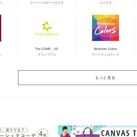
ト
スーパースポーツゼビオ
ユニクロ
The COMP＿US
Workman Colors
ン
ザコンプアス
ワークマンカラーズ
もっと見る