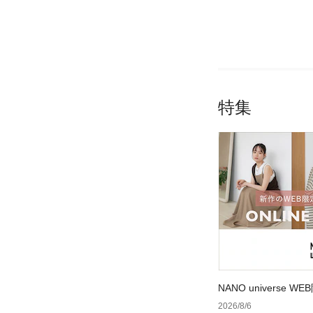
特集
NANO universe
2026/8/6