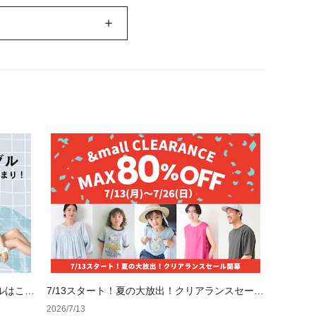
ルはこれ
7/13スタート！夏の大放出！クリアランスセール
開幕
2026/7/13