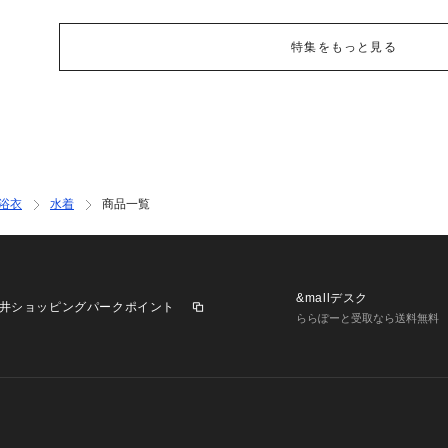
特集をもっと見る
浴衣
水着
商品一覧
&mallデスク
井ショッピングパークポイント
ららぽーと受取なら送料無料