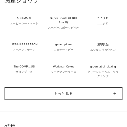
関連ショップ
ABC-MART
Super Sports XEBIO
ユニクロ
&mall店
エービーシー・マート
ユニクロ
スーパースポーツゼビオ
URBAN RESEARCH
gelato pique
無印良品
アーバンリサーチ
ジェラートピケ
ムジルシリョウヒン
The COMP＿US
Workman Colors
green label relaxing
ザコンプアス
ワークマンカラーズ
グリーンレーベル リラ
クシング
もっと見る
特集