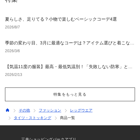
夏らしさ、足りてる？小物で楽しむベーシックコーデ4選
2026/8/7
季節の変わり目、3月に最適なコーデは？アイテム選びと着こなし
方
2026/3/6
【気温11度の服装】最高・最低気温別！「失敗しない防寒」と
「オシャレ」を叶えるコーデ
2026/2/13
特集をもっと見る
その他
ファッション
レッグウエア
タイツ・ストッキング
商品一覧
三井ショッピングパークアプリ