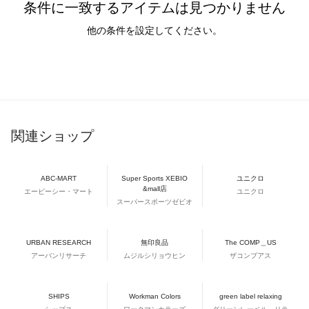
条件に一致するアイテムは見つかりません
他の条件を設定してください。
関連ショップ
ABC-MART
Super Sports XEBIO
ユニクロ
&mall店
エービーシー・マート
ユニクロ
スーパースポーツゼビオ
URBAN RESEARCH
無印良品
The COMP＿US
アーバンリサーチ
ムジルシリョウヒン
ザコンプアス
SHIPS
Workman Colors
green label relaxing