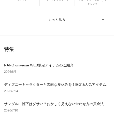
シップス
ワークマンカラーズ
グリーンレーベル リラ
クシング
もっと見る
特集
NANO universe WEB限定アイテムのご紹介
2026/8/6
ディズニーキャラクターと素敵な夏休みを！限定&人気アイテム特
集
2026/7/24
サンダルに靴下はダサい？おかしく見えない合わせ方の黄金法則
と男女別おすすめコーデ
2026/7/10